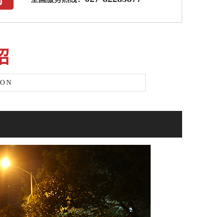
绍
ION